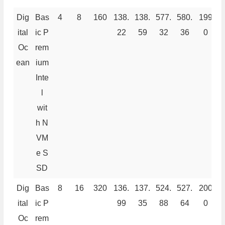
Dig
Bas
4
8
160
138.
138.
577.
580.
199
4
ital
ic P
22
59
32
36
0
Oc
rem
ean
ium
Inte
l
wit
h N
VM
e S
SD
Dig
Bas
8
16
320
136.
137.
524.
527.
200
2
ital
ic P
99
35
88
64
0
Oc
rem