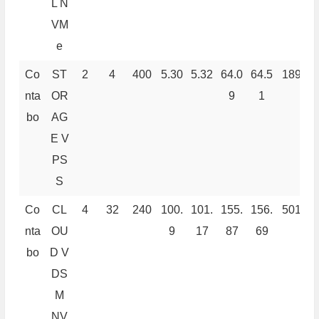
L N
VM
e
Co
ST
2
4
400
5.30
5.32
64.0
64.5
189
1
nta
OR
9
1
bo
AG
E V
PS
S
Co
CL
4
32
240
100.
101.
155.
156.
501
5
nta
OU
9
17
87
69
bo
D V
DS
M
NV