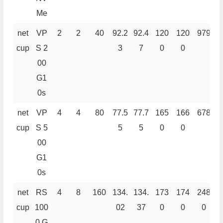
Me
net
VP
2
2
40
92.2
92.4
120
120
979
9
cup
S 2
3
7
0
0
00
G1
0s
net
VP
4
4
80
77.5
77.7
165
166
678
9
cup
S 5
5
5
0
0
00
G1
0s
net
RS
4
8
160
134.
134.
173
174
248
2
cup
100
02
37
0
0
0
0 G