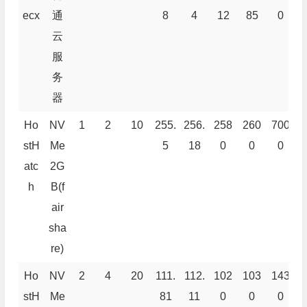
ecx
通
8
4
12
85
0
云
服
务
器
Ho
NV
1
2
10
255.
256.
258
260
700
3
stH
Me
5
18
0
0
0
atc
2G
h
B(f
air
sha
re)
Ho
NV
2
4
20
111.
112.
102
103
143
6
stH
Me
81
11
0
0
0