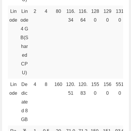
Lin
Lin
2
4
80
116.
116.
128
129
131
1
ode
ode
34
64
0
0
0
4 G
B(S
har
ed
CP
U)
Lin
De
4
8
160
120.
120.
155
156
551
5
ode
dic
51
83
0
0
0
ate
d 8
GB