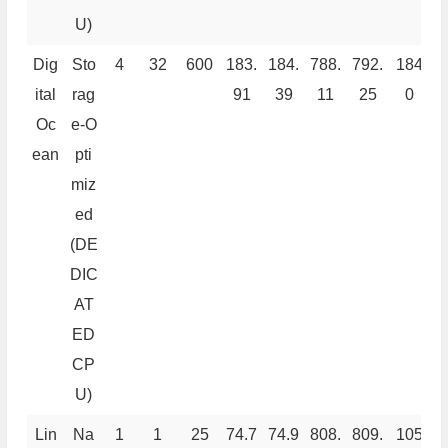
U)
Dig
Sto
4
32
600
183.
184.
788.
792.
184
9
ital
rag
91
39
11
25
0
Oc
e-O
ean
pti
miz
ed
(DE
DIC
AT
ED
CP
U)
Lin
Na
1
1
25
74.7
74.9
808.
809.
105
6