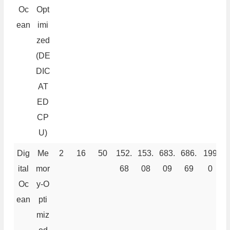
Oc
Opt
ean
imi
zed
(DE
DIC
AT
ED
CP
U)
Dig
Me
2
16
50
152.
153.
683.
686.
199
9
ital
mor
68
08
09
69
0
Oc
y-O
ean
pti
miz