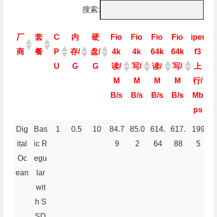
搜索:
厂
套
C
内
硬
Fio
Fio
Fio
Fio
iper
i
商
餐
P
存/
盘/
4k
4k
64k
64k
f3
U
G
G
读/
写/
读/
写/
上
M
M
M
M
行/
B/s
B/s
B/s
B/s
Mb
ps
厂
套
C
内
硬
Fio
Fio
Fio
Fio
iper
i
Dig
Bas
1
0.5
10
84.7
85.0
614.
617.
199
8
商
餐
P
存/
盘/
4k
4k
64k
64k
f3
ital
ic R
9
2
64
88
5
U
G
G
读/
写/
读/
写/
上
Oc
egu
M
M
M
M
行/
ean
lar
B/s
B/s
B/s
B/s
Mb
wit
ps
h S
SD