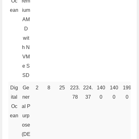
Oc
rem
ean
ium
AM
D
wit
h N
VM
e S
SD
Dig
Ge
2
8
25
223.
224.
140
140
199
8
ital
ner
78
37
0
0
0
Oc
al P
ean
urp
ose
(DE