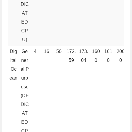
DIC
AT
ED
CP
U)
Dig
Ge
4
16
50
172.
173.
160
161
200
8
ital
ner
59
04
0
0
0
Oc
al P
ean
urp
ose
(DE
DIC
AT
ED
CP