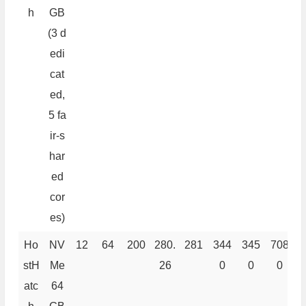
h
GB
(3 d
edi
cat
ed,
5 fa
ir-s
har
ed
cor
es)
Ho
NV
12
64
200
280.
281
344
345
708
5
stH
Me
26
0
0
0
atc
64