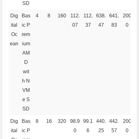
SD
Dig
Bas
4
8
160
112.
112.
638.
641.
200
4
ital
ic P
07
37
47
83
0
Oc
rem
ean
ium
AM
D
wit
h N
VM
e S
SD
Dig
Bas
8
16
320
98.9
99.1
440.
442.
200
4
ital
ic P
0
6
25
57
0