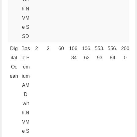
h N
VM
e S
SD
Dig
Bas
2
2
60
106.
106.
553.
556.
200
4
ital
ic P
34
62
93
84
0
Oc
rem
ean
ium
AM
D
wit
h N
VM
e S