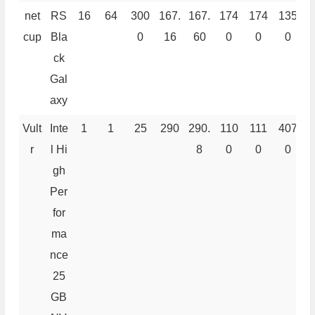
net
RS
16
64
300
167.
167.
174
174
135
2
cup
Bla
0
16
60
0
0
0
ck
Gal
axy
Vult
Inte
1
1
25
290
290.
110
111
407
6
r
l Hi
8
0
0
0
gh
Per
for
ma
nce
25
GB