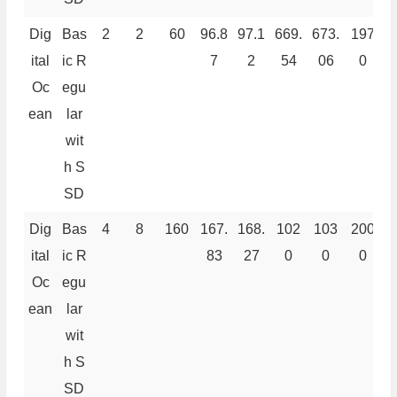
Dig
Bas
2
2
60
96.8
97.1
669.
673.
197
3
ital
ic R
7
2
54
06
0
Oc
egu
ean
lar
wit
h S
SD
Dig
Bas
4
8
160
167.
168.
102
103
200
3
ital
ic R
83
27
0
0
0
Oc
egu
ean
lar
wit
h S
SD