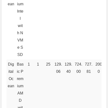
ean
ium
Inte
l
wit
h N
VM
e S
SD
Dig
Bas
1
1
25
129.
129.
724.
727.
200
7
ital
ic P
06
40
00
81
0
Oc
rem
ean
ium
AM
D
wit