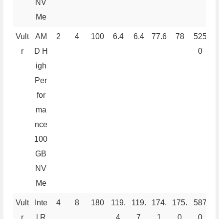
NV
Me
Vult
AM
2
4
100
6.4
6.4
77.6
78
525
4
r
D H
0
igh
Per
for
ma
nce
100
GB
NV
Me
Vult
Inte
4
8
180
119.
119.
174.
175.
587
8
r
l R
4
7
1
0
0