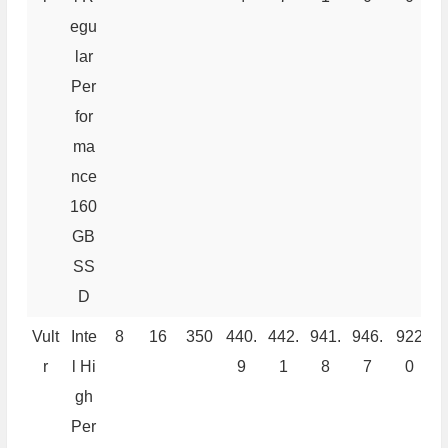
egu
lar
Per
for
ma
nce
160
GB
SS
D
Vult
Inte
8
16
350
440.
442.
941.
946.
922
7
r
l Hi
9
1
8
7
0
gh
Per