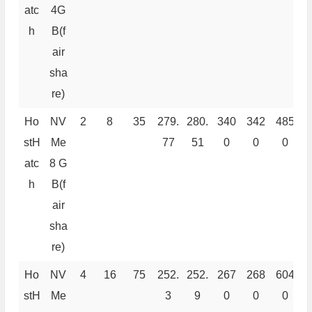
atc
4G
h
B(f
air
sha
re)
Ho
NV
2
8
35
279.
280.
340
342
485
5
stH
Me
77
51
0
0
0
atc
8 G
h
B(f
air
sha
re)
Ho
NV
4
16
75
252.
252.
267
268
604
7
stH
Me
3
9
0
0
0