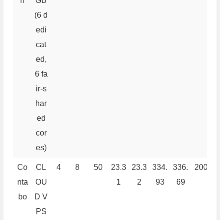
h
GB
(6 d
edi
cat
ed,
6 fa
ir-s
har
ed
cor
es)
Co
CL
4
8
50
23.3
23.3
334.
336.
200
1
nta
OU
1
2
93
69
bo
D V
PS