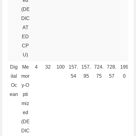
ed
(DE
DIC
AT
ED
CP
U)
Dig
Me
4
32
100
157.
157.
724.
728.
199
8
ital
mor
54
95
75
57
0
Oc
y-O
ean
pti
miz
ed
(DE
DIC