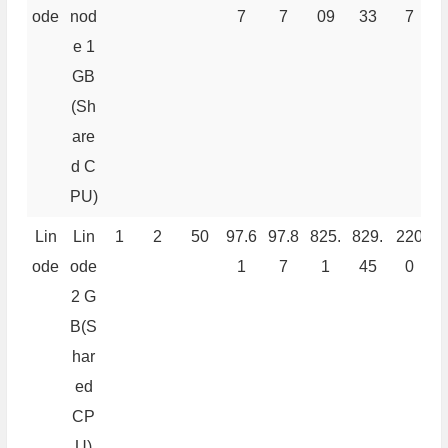
ode
nod
7
7
09
33
7
e 1
GB
(Sh
are
d C
PU)
Lin
Lin
1
2
50
97.6
97.8
825.
829.
220
6
ode
ode
1
7
1
45
0
2 G
B(S
har
ed
CP
U)