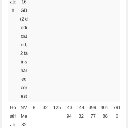
atc
16
h
GB
(2 d
edi
cat
ed,
2 fa
ir-s
har
ed
cor
es)
Ho
NV
8
32
125
143.
144.
399.
401.
791
6
stH
Me
94
32
77
88
0
atc
32