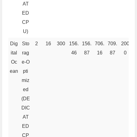
AT
ED
CP
U)
Dig
Sto
2
16
300
156.
156.
706.
709.
200
8
ital
rag
46
87
16
87
0
Oc
e-O
ean
pti
miz
ed
(DE
DIC
AT
ED
CP