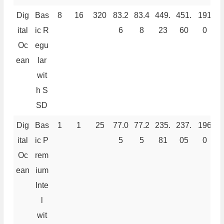
Dig
Bas
8
16
320
83.2
83.4
449.
451.
191
4
ital
ic R
6
8
23
60
0
Oc
egu
ean
lar
wit
h S
SD
Dig
Bas
1
1
25
77.0
77.2
235.
237.
196
2
ital
ic P
5
5
81
05
0
Oc
rem
ean
ium
Inte
l
wit