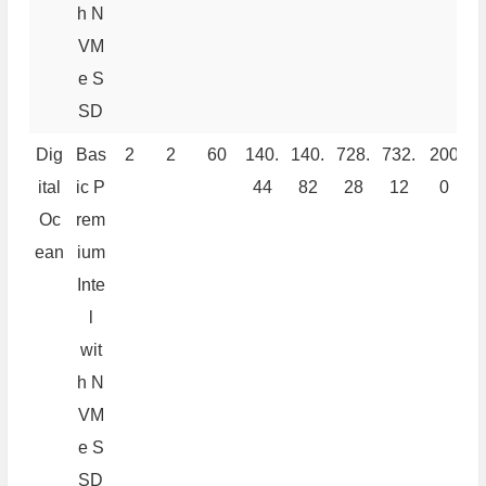
h N
VM
e S
SD
Dig
Bas
2
2
60
140.
140.
728.
732.
200
3
ital
ic P
44
82
28
12
0
Oc
rem
ean
ium
Inte
l
wit
h N
VM
e S
SD