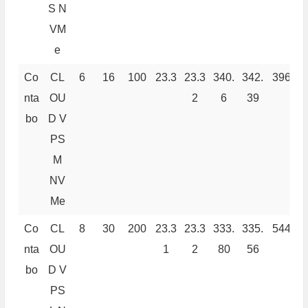
S N
VM
e
Co
CL
6
16
100
23.3
23.3
340.
342.
396
3
nta
OU
2
6
39
bo
D V
PS
M
NV
Me
Co
CL
8
30
200
23.3
23.3
333.
335.
544
5
nta
OU
1
2
80
56
bo
D V
PS