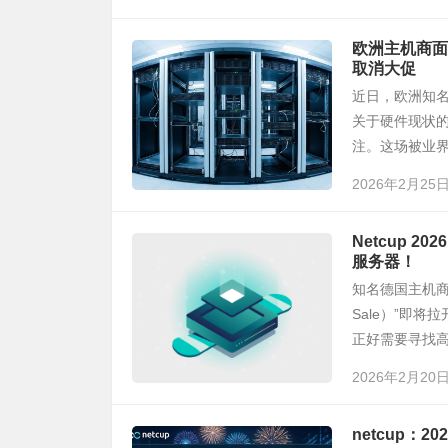
欧洲主机商面临
取消大促
近日，欧洲知名主
关于硬件现状
注。这场被业界戏称
2026年2月25
Netcup 
服务器！
知名德国主机商 
Sale）”即
正好需要寻找高性
2026年2月20
netcup：2