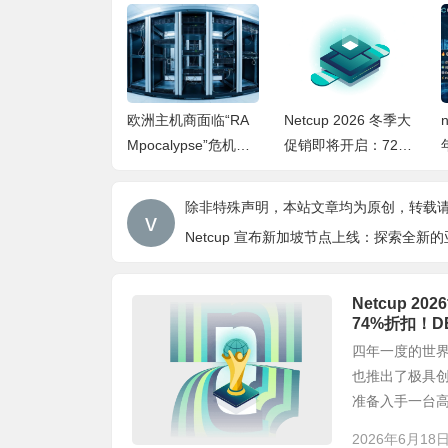
cup 2026世界杯
欧洲主机商面临“RA
Netcup 2026 冬季大
：玩点球赢5欧
Mpocalypse”危机：
促销即将开启：72小
金券，国家顶级
AI狂潮致硬件断供，
时狂欢，抢购高性价
最高享74%折
Netcup紧急取消大促
比 VPS 与根服务
除非特殊声明，本站文章均为原创，转载
DE域名低至永久
器！
Netcup 宣布新加坡节点上线：探索全新
1欧/月
Netcup 
74%折扣！D
四年一度的世界
也推出了极具创
准备入手一台高性
2026年6月18