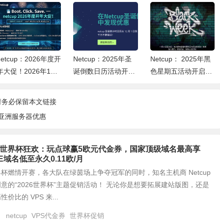
netcup：2026年度开
Netcup：2025年圣
Netcup： 2025年黑
年大促！2026年1月
诞倒数日历活动开启
色星期五活动开启
27-29日
（12月1日至24日）
（11月24日至28
每日一款特价VPS、
日）根服务器、VP
请务必保留本文链接
服务器或域名！
S、虚拟主机、域名
的亚洲服务器优惠
都将参与活动！
2026世界杯狂欢：玩点球赢5欧元代金券，国家顶级域名最高享
E域名低至永久0.11欧/月
杯燃情开赛，各大队在绿茵场上争夺冠军的同时，知名主机商 Netcup
意的“2026世界杯”主题促销活动！ 无论你是想要拓展建站版图，还是
价比的 VPS 来...
日
netcup
VPS代金券
世界杯促销