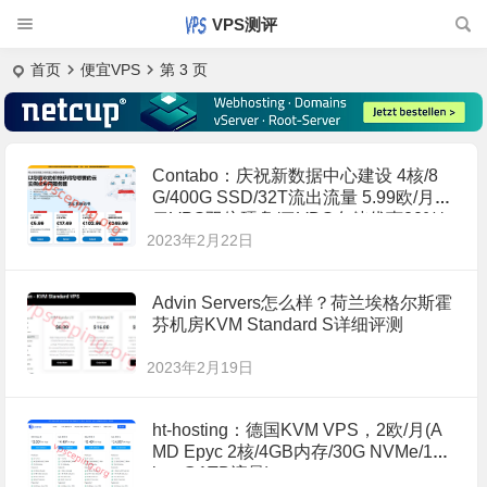
VPS测评
首页
便宜VPS
第 3 页
Contabo：庆祝新数据中心建设 4核/8
G/400G SSD/32T流出流量 5.99欧/月
云VPS双倍硬盘/云VDS存储优惠20%/
2023年2月22日
专用服务器免设置费
Advin Servers怎么样？荷兰埃格尔斯霍
芬机房KVM Standard S详细评测
2023年2月19日
ht-hosting：德国KVM VPS，2欧/月(A
MD Epyc 2核/4GB内存/30G NVMe/1G
bps@1TB流量)