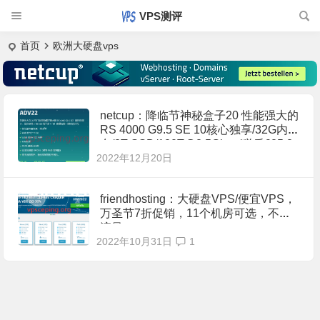
VPS测评
首页
欧洲大硬盘vps
netcup：降临节神秘盒子20 性能强大的
RS 4000 G9.5 SE 10核心独享/32G内
存/2T SSD/
120T@2.5Gbps
/税后€25.8
2022年12月20日
3每月
friendhosting：大硬盘VPS/便宜VPS，
万圣节7折促销，11个机房可选，不限
流量
2022年10月31日
1