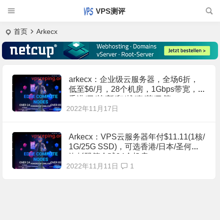
VPS测评
首页
Arkecx
arkecx：企业级云服务器，全场6折，
低至$6/月，28个机房，1Gbps带宽，
香港/日/韩/新/印/越/泰/菲/马等
2022年11月17日
Arkecx：VPS云服务器年付$11.11(1核/
1G/25G SSD)，可选香港/日本/圣何塞/
洛杉矶等全球24个机房
2022年11月11日
1