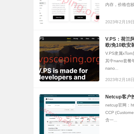
内存，价格也较为
2023年2月19
V.PS：荷兰
欧/免10欧安
V.PS隶属xT
其中nano套餐年
nano...
2023年2月18
Netcup
netcup官网：ht
CCP (Custo
含一...