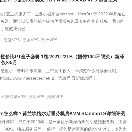
丹麦主机服务商，主要机器来自hetzner，HostBrr 于 2022 年开始在
服务器。通过以低廉的成本提供优质服务以及友好的客户服务，我们的
，这使我们已...
日
便宜VPS
德国VPS
欧洲VPS
ver：性价比PT盒子套餐 1核/2G/1T/2TB（据传10G不限流）新泽
仅$3/月
消息显示，暂时不限流量，且带宽比较大，不清楚什么时候会限制。
ps://www.interserver.net/ 2、优惠码 五折优惠码：
..
不限流量VPS
便宜VPS
美国VPS
rvers怎么样？荷兰埃格尔斯霍芬机房KVM Standard S详细评测
rvers国外商家，成立于2020年，是一家位于新泽西州的小型托服务商，主营
S、VDS、独立服务器等。 值得一提的是该商家的的KVM VPS，多为大