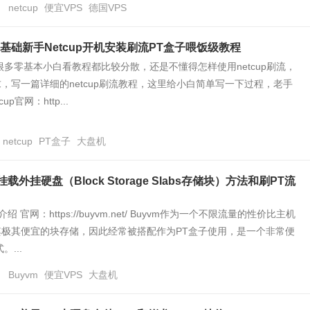
日
netcup
便宜VPS
德国VPS
基础新手Netcup开机安装刷流PT盒子喂饭级教程
很多零基本小白看教程都比较分散，还是不懂得怎样使用netcup刷流，
，写一篇详细的netcup刷流教程，这里给小白简单写一下过程，老手
up官网：http...
netcup
PT盒子
大盘机
S挂载外挂硬盘（Block Storage Slabs存储块）方法和刷PT流
介绍 官网：https://buyvm.net/ Buyvm作为一个不限流量的性价比主机
其极其便宜的块存储，因此经常被搭配作为PT盒子使用，是一个非常便
...
日
Buyvm
便宜VPS
大盘机