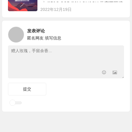
存/250G SSD/30M CN2GIA带宽不限流
2022年12月19日
量 可选1G国际网络
发表评论
匿名网友
填写信息