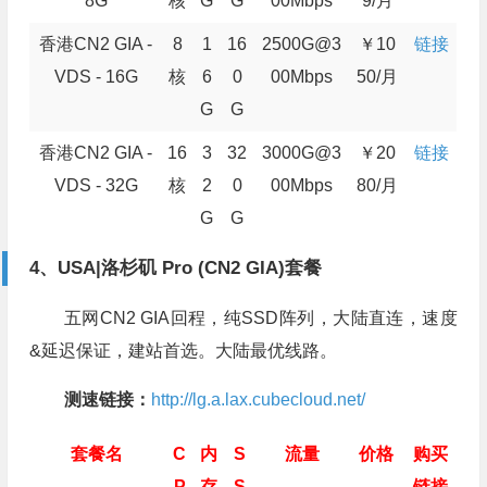
8G
核
G
G
00Mbps
9/月
香港CN2 GIA -
8
1
16
2500G@3
￥10
链接
VDS - 16G
核
6
0
00Mbps
50/月
G
G
香港CN2 GIA -
16
3
32
3000G@3
￥20
链接
VDS - 32G
核
2
0
00Mbps
80/月
G
G
4、USA|洛杉矶 Pro (CN2 GIA)套餐
五网CN2 GIA回程，纯SSD阵列，大陆直连，速度
&延迟保证，建站首选。大陆最优线路。
测速链接：
http://lg.a.lax.cubecloud.net/
套餐名
C
内
S
流量
价格
购买
P
存
S
链接