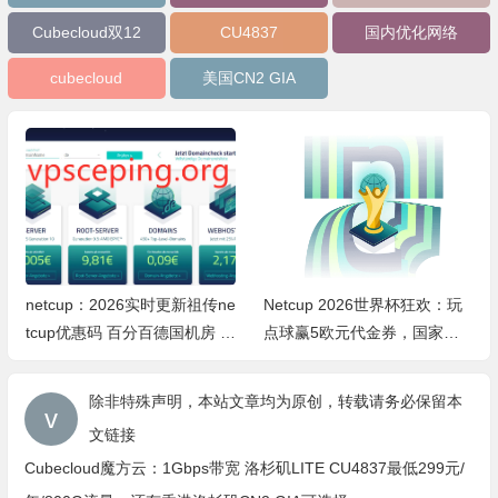
Cubecloud双12
CU4837
国内优化网络
cubecloud
美国CN2 GIA
netcup：2026实时更新祖传ne
Netcup 2026世界杯狂欢：玩
tcup优惠码 百分百德国机房 V
点球赢5欧元代金券，国家顶
PS和ROOT-SERVER等产品免
级域名最高享74%折扣！DE域
费1个月/2个月
名低至永久0.11欧/月
除非特殊声明，本站文章均为原创，转载请务必保留本
文链接
Cubecloud魔方云：1Gbps带宽 洛杉矶LITE CU4837最低299元/