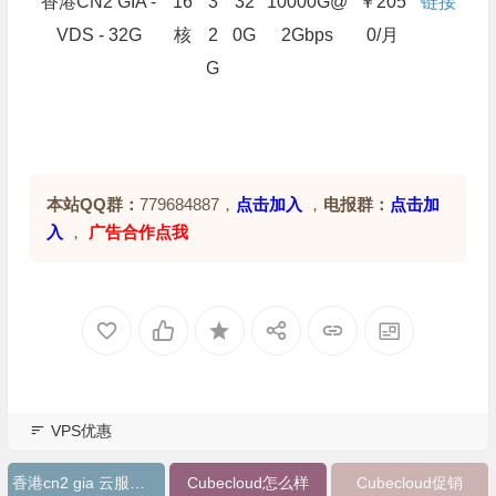
香港CN2 GIA -
16
3
32
10000G@
￥205
链接
VDS - 32G
核
2
0G
2Gbps
0/月
G
本站QQ群：
779684887，
点击加入
，
电报群：
点击加
入
，
广告合作点我
VPS优惠
香港cn2 gia 云服务器
Cubecloud怎么样
Cubecloud促销