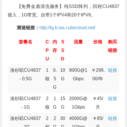
【免费金盾清洗服务】纯SSD阵列，回程CU4837
接入，1G带宽。自带1个IPV4和20个IPV6。
测速链接：
http://lg.b.lax.cubecloud.net/
套餐名
C
内
S
流量
价格
购买
P
存
S
链接
U
D
洛杉矶CU4837
1
0.
10
800G@1
￥299.
链接
- 0.5G
核
5
G
Gbps
00/年
G
洛杉矶CU4837
2
1
15
2000G@
￥45/
链接
- 1G
核
G
G
1Gbps
月
洛杉矶CU4837
2
2
30
4000G@
￥85/
链接
- 2G
核
G
G
1Gbps
月