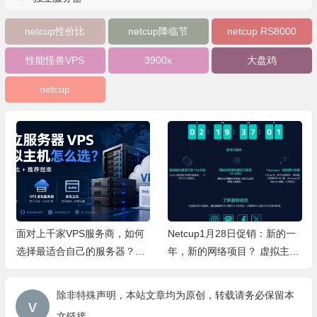
netcup性价比
netcup降临节
netcup RS8000
性能怪兽VPS
3900x
大盘鸡
netcup
面对上千家VPS服务商，如何
Netcup1月28日促销：新的一
选择最适合自己的服务器？完
年，新的网络项目？ 虚拟主机
整避坑指南，一文读懂
和域名促销
除非特殊声明，本站文章均为原创，转载请务必保留本
文链接