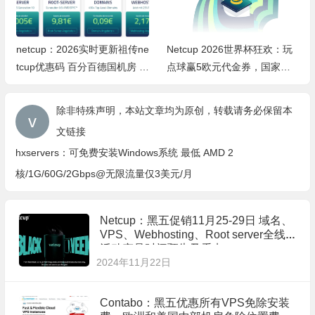
netcup：2026实时更新祖传ne
Netcup 2026世界杯狂欢：玩
tcup优惠码 百分百德国机房 V
点球赢5欧元代金券，国家顶
PS和ROOT-SERVER等产品免
级域名最高享74%折扣！DE域
费1个月/2个月
名低至永久0.11欧/月
除非特殊声明，本站文章均为原创，转载请务必保留本
文链接
hxservers：可免费安装Windows系统 最低 AMD 2
核/1G/60G/2Gbps@无限流量仅3美元/月
Netcup：黑五促销11月25-29日 域名、
VPS、Webhosting、Root server全线
活动产品时间预告及看点
2024年11月22日
Contabo：黑五优惠所有VPS免除安装