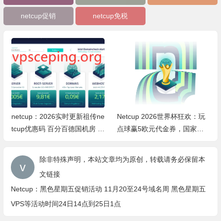
netcup促销
netcup免税
netcup：2026实时更新祖传ne
Netcup 2026世界杯狂欢：玩
tcup优惠码 百分百德国机房 V
点球赢5欧元代金券，国家顶
PS和ROOT-SERVER等产品免
级域名最高享74%折扣！DE域
费1个月/2个月
名低至永久0.11欧/月
除非特殊声明，本站文章均为原创，转载请务必保留本
文链接
Netcup：黑色星期五促销活动 11月20至24号域名周 黑色星期五
VPS等活动时间24日14点到25日1点