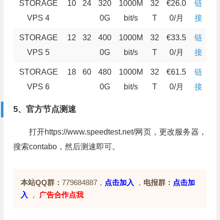
STORAGE
10
24
320
1000M
32
€26.0
链
VPS 4
0G
bit/s
T
0/月
接
STORAGE
12
32
400
1000M
32
€33.5
链
VPS 5
0G
bit/s
T
0/月
接
STORAGE
18
60
480
1000M
32
€61.5
链
VPS 6
0G
bit/s
T
0/月
接
5、官方节点测速
打开https://www.speedtest.net/网页，更改服务器，
搜索contabo，然后测速即可。
本站QQ群：
779684887，
点击加入
，
电报群：
点击加
入
，
广告合作点我