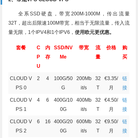
全系SSD硬盘，带宽200M-1000M，传出流量
32T，超出后限速100M带宽，相当于无限流量，传入流
量无限，1个IPV4和1个IPV6，
使用欧元更优惠。
套餐
C
内
SSD/NV
带宽
流
价格
购
P
存
Me
量
买
U
CLOUD V
2
4
100G/50
200Mb
32
€3.35/
链
PS 0
G
it/s
T
月
接
CLOUD V
4
6
400G/10
400Mb
32
€4.50/
链
PS 1
0G
it/s
T
月
接
CLOUD V
6
16
400G/20
600Mb
32
€9.50/
链
PS 2
0G
it/s
T
月
接