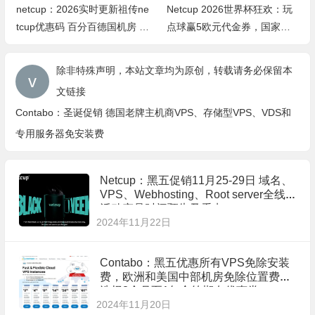
netcup：2026实时更新祖传ne
Netcup 2026世界杯狂欢：玩
tcup优惠码 百分百德国机房 V
点球赢5欧元代金券，国家顶
PS和ROOT-SERVER等产品免
级域名最高享74%折扣！DE域
费1个月/2个月
名低至永久0.11欧/月
除非特殊声明，本站文章均为原创，转载请务必保留本
文链接
Contabo：圣诞促销 德国老牌主机商VPS、存储型VPS、VDS和
专用服务器免安装费
Netcup：黑五促销11月25-29日 域名、
VPS、Webhosting、Root server全线
活动产品时间预告及看点
2024年11月22日
Contabo：黑五优惠所有VPS免除安装
费，欧洲和美国中部机房免除位置费，
选择3个月至1年合约期有优惠券~
2024年11月20日