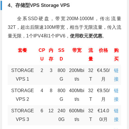
4、存储型VPS Storage VPS
全系SSD硬盘，带宽200M-1000M，传出流量
32T，超出后限速100M带宽，相当于无限流量，传入流
量无限，1个IPV4和1个IPV6，
使用欧元更优惠
。
套餐
CP
内
SS
带宽
流
价格
购
U
存
D
量
买
STORAGE
2
3
800
200Mbi
32
€4.50/
链
VPS 1
G
t/s
T
月
接
STORAGE
4
8
800
400Mbi
32
€9.50/
链
VPS 2
G
t/s
T
月
接
STORAGE
6
12
240
600Mbi
32
€14.0
链
VPS 3
0G
t/s
T
0/月
接