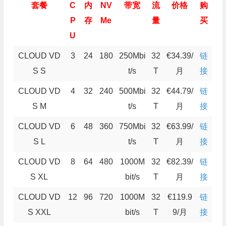
套餐
C
内
NV
带宽
流
价格
购
P
存
Me
量
买
U
CLOUD VD
3
24
180
250Mbi
32
€34.39/
链
S S
t/s
T
月
接
CLOUD VD
4
32
240
500Mbi
32
€44.79/
链
S M
t/s
T
月
接
CLOUD VD
6
48
360
750Mbi
32
€63.99/
链
S L
t/s
T
月
接
CLOUD VD
8
64
480
1000M
32
€82.39/
链
S XL
bit/s
T
月
接
CLOUD VD
12
96
720
1000M
32
€119.9
链
S XXL
bit/s
T
9/月
接